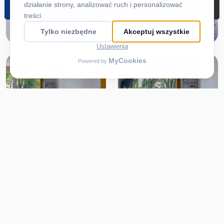
REZERWUJ
DOJAZD
ZADZWOŃ
MENU