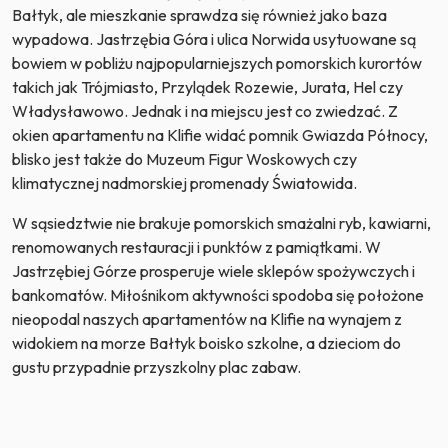
Bałtyk, ale mieszkanie sprawdza się również jako baza
wypadowa. Jastrzębia Góra i ulica Norwida usytuowane są
bowiem w pobliżu najpopularniejszych pomorskich kurortów
takich jak Trójmiasto, Przylądek Rozewie, Jurata, Hel czy
Władysławowo. Jednak i na miejscu jest co zwiedzać. Z
okien apartamentu na Klifie widać pomnik Gwiazda Północy,
blisko jest także do Muzeum Figur Woskowych czy
klimatycznej nadmorskiej promenady Światowida.
W sąsiedztwie nie brakuje pomorskich smażalni ryb, kawiarni,
renomowanych restauracji i punktów z pamiątkami. W
Jastrzębiej Górze prosperuje wiele sklepów spożywczych i
bankomatów. Miłośnikom aktywności spodoba się położone
nieopodal naszych apartamentów na Klifie na wynajem z
widokiem na morze Bałtyk boisko szkolne, a dzieciom do
gustu przypadnie przyszkolny plac zabaw.